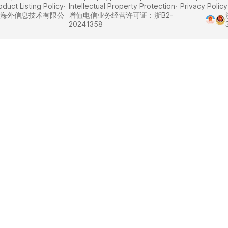
oduct Listing Policy
Intellectual Property Protection
Privacy Policy
里巴巴海外信息技术有限公
增值电信业务经营许可证：浙B2-
20241358