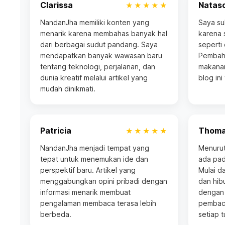
Clarissa
Natas
★★★★★
NandanJha memiliki konten yang
Saya s
menarik karena membahas banyak hal
karena s
dari berbagai sudut pandang. Saya
seperti
mendapatkan banyak wawasan baru
Pembaha
tentang teknologi, perjalanan, dan
makanan
dunia kreatif melalui artikel yang
blog ini
mudah dinikmati.
Patricia
Thom
★★★★★
NandanJha menjadi tempat yang
Menurut
tepat untuk menemukan ide dan
ada pad
perspektif baru. Artikel yang
Mulai d
menggabungkan opini pribadi dengan
dan hib
informasi menarik membuat
dengan 
pengalaman membaca terasa lebih
pembaca
berbeda.
setiap t